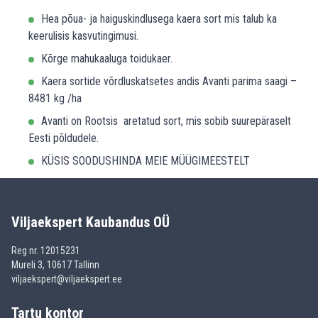
Hea põua- ja haiguskindlusega kaera sort mis talub ka
keerulisis kasvutingimusi.
Kõrge mahukaaluga toidukaer.
Kaera sortide võrdluskatsetes andis Avanti parima saagi –
8481 kg /ha
Avanti on Rootsis aretatud sort, mis sobib suurepäraselt
Eesti põldudele.
KÜSIS SOODUSHINDA MEIE MÜÜGIMEESTELT
Viljaekspert Kaubandus OÜ
Reg nr. 12015231
Mureli 3, 10617 Tallinn
viljaekspert@viljaekspert.ee
Tartu kontor