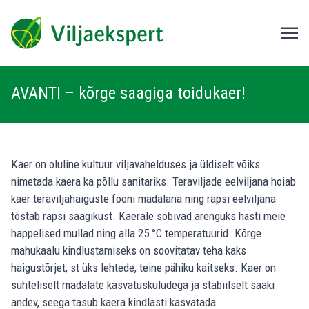
AVANTI – kõrge saagiga toidukaer!
Kaer on oluline kultuur viljavahelduses ja üldiselt võiks
nimetada kaera ka põllu sanitariks. Teraviljade eelviljana hoiab
kaer teraviljahaiguste fooni madalana ning rapsi eelviljana
tõstab rapsi saagikust. Kaerale sobivad arenguks hästi meie
happelised mullad ning alla 25 °C temperatuurid. Kõrge
mahukaalu kindlustamiseks on soovitatav teha kaks
haigustõrjet, st üks lehtede, teine pähiku kaitseks. Kaer on
suhteliselt madalate kasvatuskuludega ja stabiilselt saaki
andev, seega tasub kaera kindlasti kasvatada.